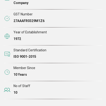
Company
GST Number
27AAAFR0329M1Z6
Year of Establishment
1972
Standard Certification
ISO 9001-2015
Member Since
10 Years
No of Staff
10